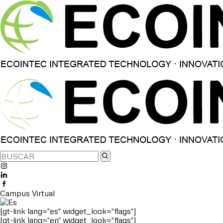
Campus Virtual
[gt-link lang="es" widget_look="flags"]
[gt-link lang="en" widget_look="flags"]