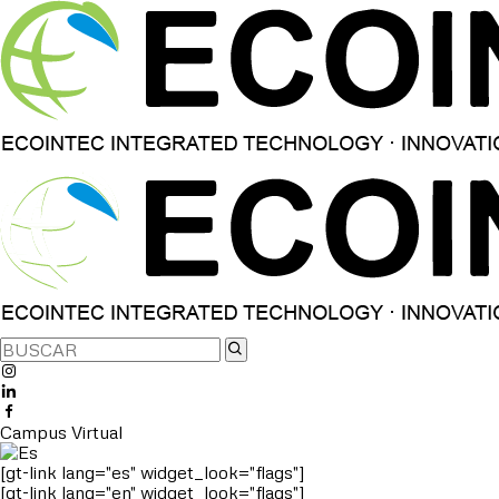
Campus Virtual
[gt-link lang="es" widget_look="flags"]
[gt-link lang="en" widget_look="flags"]