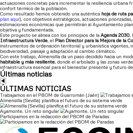
actuaciones concretas para incrementar la resiliencia urbana fr
confort térmico de la población.
Como resultado hemos obtenido una auténtica
hoja de ruta p
plan aquí
), con objetivos estratégicos, actuaciones priorizadas
estimaciones económicas que permitirán al Ayuntamiento plani
objetiva y fundamentada.
Este proyecto se alinea con los principios de la
Agenda 2030
, 
Infraestructura Verde
, el
Plan Director para la Mejora de la C
instrumentos de ordenación territorial y urbanística vigentes, i
biodiversidad, paisaje y adaptación al cambio climático.
Con este trabajo, Almensilla da un paso decidido hacia un mod
habitable y más resiliente
, donde el arbolado y las zonas verd
infraestructura esencial para el bienestar presente y futuro de
Últimas noticias
ÚLTIMAS NOTICIAS
Trabajamos en el PBOM de Guarromán (Jaén)
Almensilla (Sevilla) planifica el futuro de su sistema verde
Ayamonte. Un reto singular
Participamos en la redacción del PBOM de Paradas