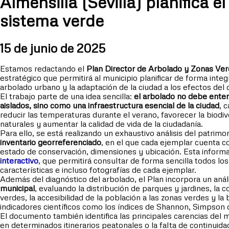
Almensilla (Sevilla) planifica e
sistema verde
15 de junio de 2025
Estamos redactando el
Plan Director de Arbolado y Zonas Ver
estratégico que permitirá al municipio planificar de forma integ
arbolado urbano y la adaptación de la ciudad a los efectos del 
El trabajo parte de una idea sencilla:
el arbolado no debe ente
aislados, sino como una infraestructura esencial de la ciudad
, 
reducir las temperaturas durante el verano, favorecer la biodiv
naturales y aumentar la calidad de vida de la ciudadanía.
Para ello, se está realizando un exhaustivo análisis del patri
inventario georreferenciado
, en el que cada ejemplar cuenta c
estado de conservación, dimensiones y ubicación. Esta infor
interactivo
, que permitirá consultar de forma sencilla todos los
características e incluso fotografías de cada ejemplar.
Además del diagnóstico del arbolado, el Plan incorpora un aná
municipal
, evaluando la distribución de parques y jardines, la 
verdes, la accesibilidad de la población a las zonas verdes y la
indicadores científicos como los índices de Shannon, Simpson 
El documento también identifica las principales carencias del
en determinados itinerarios peatonales o la falta de continui